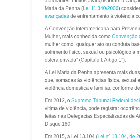
alarmantes, muitos avanços foram alcança
Maria da Penha (
Lei 11.340/2006
) consid
avançadas
de enfrentamento à violência c
A Convenção Interamericana para Prevenir, 
Mulher, mais conhecida como
Convenção 
mulher como “qualquer ato ou conduta bas
sofrimento físico, sexual ou psicológico à 
esfera privada” (Capítulo I, Artigo 1°).
A Lei Maria da Penha apresenta mais duas f
que, somadas às violências física, sexual e
violência doméstica e familiar, conforme de
Em 2012, o
Supremo Tribunal Federal deci
vítima de violência, pode registrar ocorrê
feitas nas Delegacias Especializadas de 
Disque 180.
Em 2015, a Lei 13.104 (
Lei nº 13.104, de 