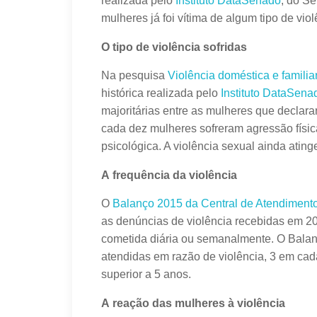
realizada pelo
Instituto DataSenado
, do S
mulheres já foi vítima de algum tipo de vio
O tipo de violência sofridas
Na pesquisa
Violência doméstica e familia
histórica realizada pelo
Instituto DataSena
majoritárias entre as mulheres que declarar
cada dez mulheres sofreram agressão físi
psicológica. A violência sexual ainda atin
A frequência da violência
O
Balanço 2015 da Central de Atendimento
as denúncias de violência recebidas em 20
cometida diária ou semanalmente. O Balanç
atendidas em razão de violência, 3 em cad
superior a 5 anos.
A reação das mulheres à violência