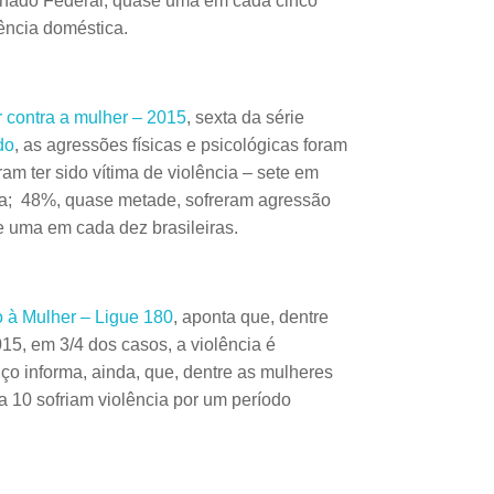
enado Federal, quase uma em cada cinco
lência doméstica.
r contra a mulher – 2015
, sexta da série
do
, as agressões físicas e psicológicas foram
am ter sido vítima de violência – sete em
ca; 48%, quase metade, sofreram agressão
ge uma em cada dez brasileiras.
 à Mulher – Ligue 180
, aponta que, dentre
15, em 3/4 dos casos, a violência é
o informa, ainda, que, dentre as mulheres
a 10 sofriam violência por um período