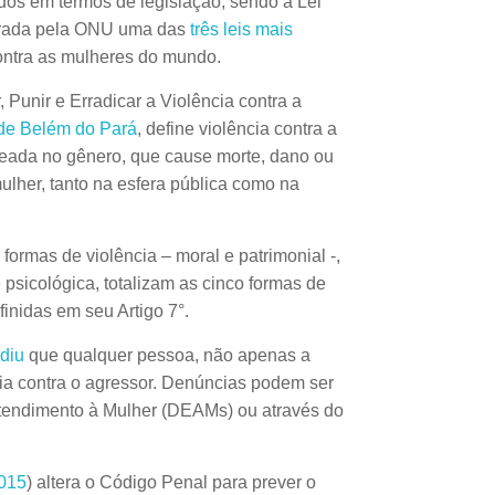
dos em termos de legislação, sendo a Lei
erada pela ONU uma das
três leis mais
ontra as mulheres do mundo.
Punir e Erradicar a Violência contra a
de Belém do Pará
, define violência contra a
eada no gênero, que cause morte, dano ou
mulher, tanto na esfera pública como na
ormas de violência – moral e patrimonial -,
 psicológica, totalizam as cinco formas de
finidas em seu Artigo 7°.
diu
que qualquer pessoa, não apenas a
ncia contra o agressor. Denúncias podem ser
Atendimento à Mulher (DEAMs) ou através do
2015
) altera o Código Penal para prever o