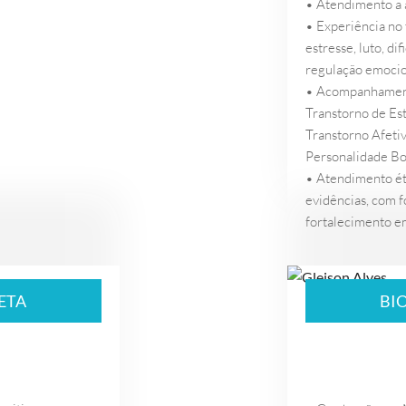
• Atendimento a ad
• Experiência no 
estresse, luto, d
regulação emocio
• Acompanhament
Transtorno de Es
Transtorno Afetiv
Personalidade Bo
• Atendimento ét
evidências, com 
fortalecimento em
ETA
BI