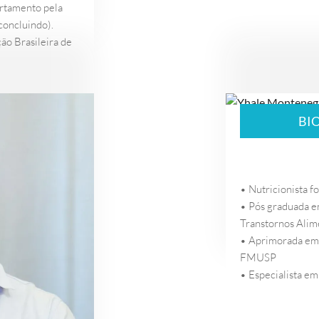
rtamento pela
concluindo).
ão Brasileira de
BI
• Nutricionista f
• Pós graduada 
Transtornos Alim
• Aprimorada em 
FMUSP
• Especialista 