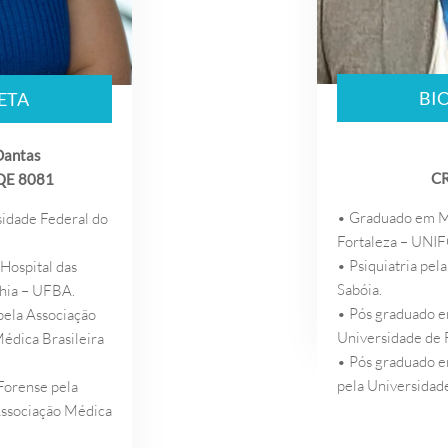
BI
ETA
Dantas
CR
QE 8081
• Graduado em Me
idade Federal do
Fortaleza – UNI
• Psiquiatria pel
Hospital das
Sabóia.
ahia – UFBA.
• Pós graduado e
 pela Associação
Universidade de 
Médica Brasileira
• Pós graduado 
pela Universida
 Forense pela
 Associação Médica