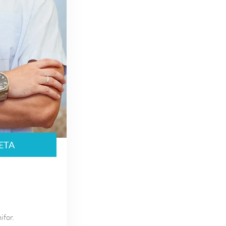
ETA
.
ifor.