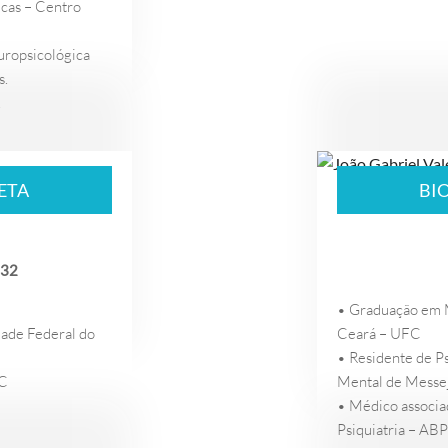
cas – Centro
europsicológica
s.
.
ETA
BI
032
• Graduação em M
ade Federal do
Ceará – UFC
• Residente de Ps
WC
Mental de Messe
• Médico associad
Psiquiatria – ABP