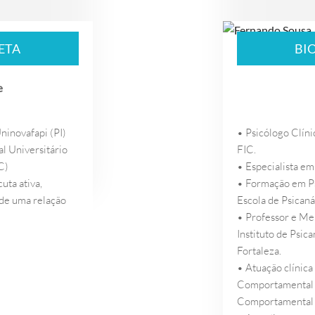
ETA
BI
e
ninovafapi (PI)
• Psicólogo Clíni
l Universitário
FIC.
C)
• Especialista em
uta ativa,
• Formação em Ps
 de uma relação
Escola de Psicanál
• Professor e M
Instituto de Psica
Fortaleza.
• Atuação clínica
Comportamental (
Comportamental D