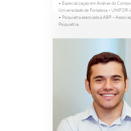
• Especialização em Análise do Compo
Universidade de Fortaleza – UNIFOR (
• Psiquiatra associada à ABP – Associaç
Psiquiatria.