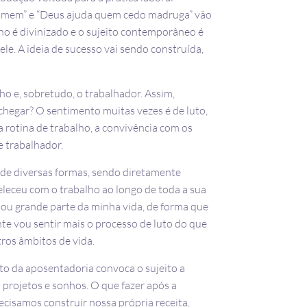
 homem” e “Deus ajuda quem cedo madruga” vão
ho é divinizado e o sujeito contemporâneo é
le. A ideia de sucesso vai sendo construída,
o e, sobretudo, o trabalhador. Assim,
hegar? O sentimento muitas vezes é de luto,
 a rotina de trabalho, a convivência com os
e trabalhador.
i de diversas formas, sendo diretamente
leceu com o trabalho ao longo de toda a sua
upou grande parte da minha vida, de forma que
te vou sentir mais o processo de luto do que
tros âmbitos de vida.
to da aposentadoria convoca o sujeito a
s projetos e sonhos. O que fazer após a
ecisamos construir nossa própria receita,