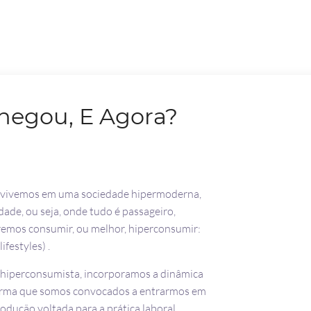
hegou, E Agora?
y, vivemos em uma sociedade hipermoderna,
de, ou seja, onde tudo é passageiro,
remos consumir, ou melhor, hiperconsumir:
ifestyles) .
a hiperconsumista, incorporamos a dinâmica
orma que somos convocados a entrarmos em
odução voltada para a prática laboral