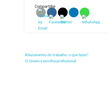
Compartilhe
Navegação
Afastamento do trabalho: o que fazer?
O Jovem e escolha profissional
De
Post