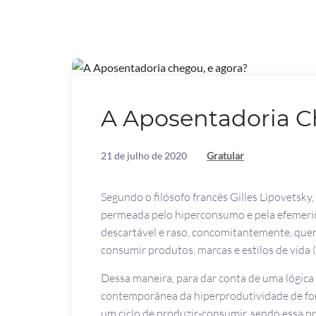
A Aposentadoria C
21 de julho de 2020
Gratular
Segundo o filósofo francês Gilles Lipovetsk
permeada pelo hiperconsumo e pela efemerida
descartável e raso, concomitantemente, que
consumir produtos, marcas e estilos de vida (l
Dessa maneira, para dar conta de uma lógic
contemporânea da hiperprodutividade de f
um ciclo de produzir-consumir, sendo essa pr