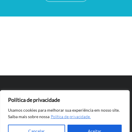
Gratular Neurociências LTDA
Política de privacidade
CNPJ 278423630001-20 -
CRM CE 3035
Usamos cookies para melhorar sua experiência em nosso site.
Todos os direitos reservados ©
Saiba mais sobre nossa
Política de privacidade.
2023
Política de Privacidade
Cancelar
Aceitar